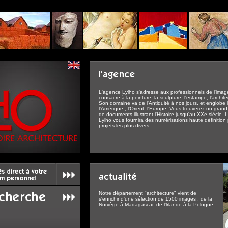
L'agence Lylho s'adresse aux professionnels de l'image
consacre à la peinture, la sculpture, l'estampe, l'archite
Son domaine va de l'Antiquité à nos jours, et englobe l
l'Amérique , l'Orient, l'Europe. Vous trouverez un gran
de documents illustrant l'Histoire jusqu'au XXe siècle.
Lylho vous fournira des numérisations haute définition
projets les plus divers.
Notre département "architecture" vient de
s'enrichir d'une sélection de 1500 images : de la
Norvège à Madagascar, de l'lrlande à la Pologne