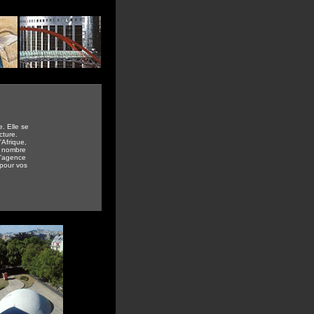
. Elle se
cture.
'Afrique,
d nombre
 L'agence
 pour vos