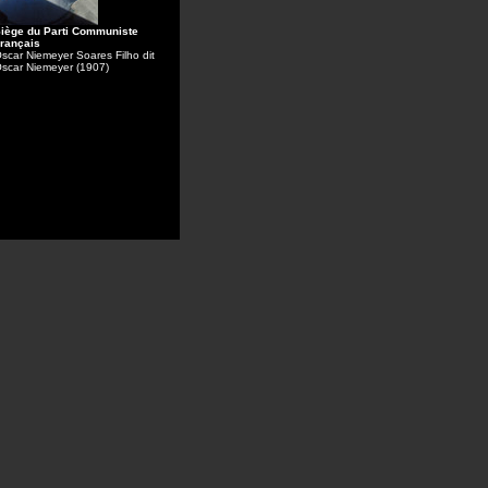
iège du Parti Communiste
rançais
scar Niemeyer Soares Filho dit
scar Niemeyer (1907)